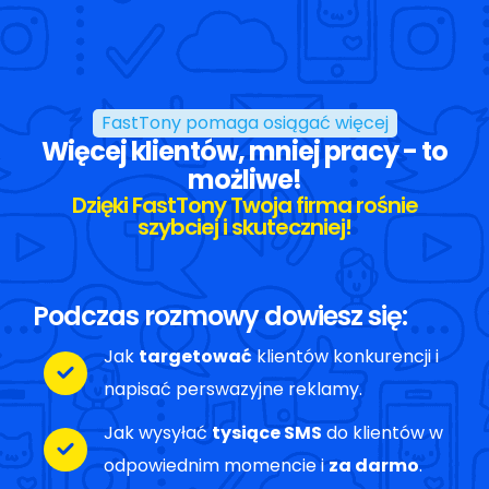
FastTony pomaga osiągać więcej
Więcej klientów, mniej pracy - to
możliwe!
Dzięki FastTony Twoja firma rośnie
szybciej i skuteczniej!
Podczas rozmowy dowiesz się:
Jak
targetować
klientów konkurencji i
napisać perswazyjne reklamy.
Jak wysyłać
tysiące SMS
do klientów w
odpowiednim momencie i
za darmo
.