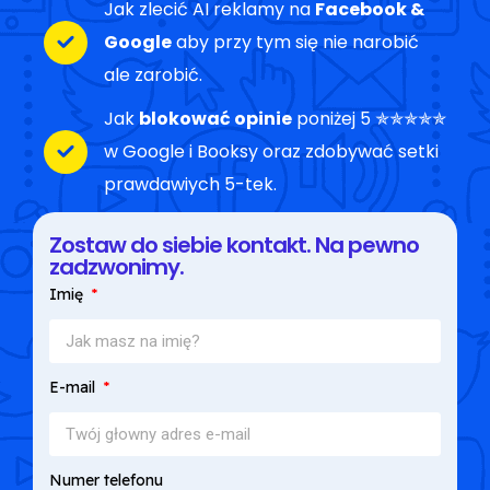
Jak zlecić AI reklamy na
Facebook &
Google
aby przy tym się nie narobić
ale zarobić.
Jak
blokować opinie
poniżej 5 ✯✯✯✯✯
w Google i Booksy oraz zdobywać setki
prawdawiych 5-tek.
Zostaw do siebie kontakt. Na pewno
zadzwonimy.
Imię
E-mail
Numer telefonu