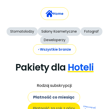
Home
Stomatolodzy
Salony Kosmetyczne
Fotograf
Deweloperzy
‹ Wszystkie branże
Pakiety dla
Hoteli
Rodzaj subskrypcji:
Płatność co miesiąc
Płatność za rok z góry