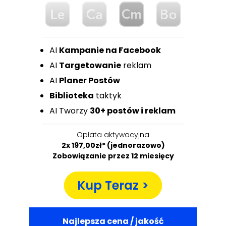
AI
Kampanie na Facebook
AI
Targetowanie
reklam
AI
Planer Postów
Biblioteka
taktyk
AI Tworzy
30+ postów i reklam
Opłata aktywacyjna
2x 197,00zł* (jednorazowo)
Zobowiązanie przez 12 miesięcy
Kup Teraz >
Najlepsza cena / jakość