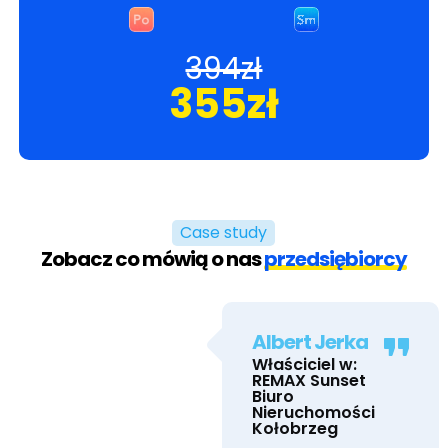
394zł
355zł
Case study
Zobacz co mówią o nas
przedsiębiorcy
Albert Jerka
Właściciel w:
REMAX Sunset
Biuro
Nieruchomości
Kołobrzeg