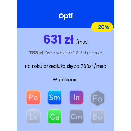
Opti
-20%
631 zł
/msc
788 zł
Oszczędzasz 1892 zł rocznie
Po roku przedłuża się za 788zł /msc
W pakiecie: