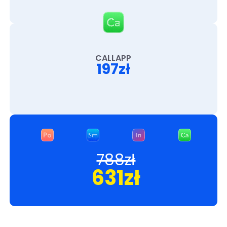
CALLAPP
197zł
788zł
631zł