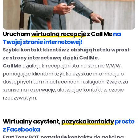
Uruchom
wirtualną recepcję
z Call Me
na
Twojej stronie internetowej!
Szybki kontakt klientów z obsługą hotelu wprost
ze strony internetowej dzięki CallMe.
CallMe
działa jak recepcjonista na stronie WWW,
pomagając klientom szybko uzyskać informacje o
dostępnych terminach, cenach i usługach. Zwiększa
szanse na rezerwację, ułatwiając kontakt w czasie
rzeczywistym.
Wirtualny asystent,
pozyska kontakty
prosto
z Facebooka
FastTony BOT pozyskuje kontakty do gości na