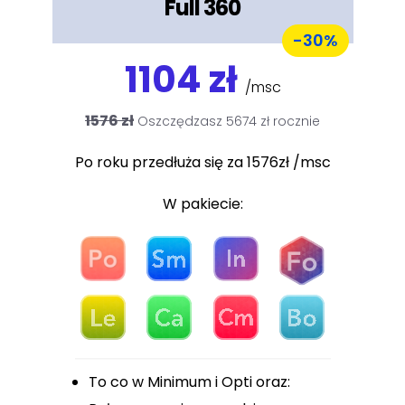
Full 360
-30%
1104 zł
/msc
1576 zł
Oszczędzasz 5674 zł rocznie
Po roku przedłuża się za 1576zł /msc
W pakiecie:
To co w Minimum i Opti oraz: