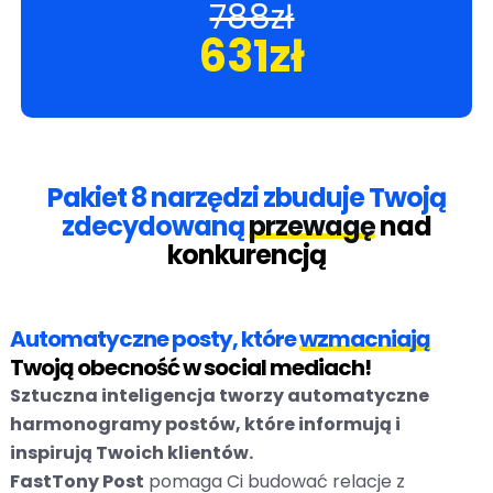
788zł
631zł
Pakiet 8 narzędzi zbuduje Twoją
zdecydowaną
przewagę
nad
konkurencją
Automatyczne posty, które
wzmacniają
Twoją obecność w social mediach!
Sztuczna inteligencja tworzy automatyczne
harmonogramy postów, które informują i
inspirują Twoich klientów.
FastTony Post
pomaga Ci budować relacje z