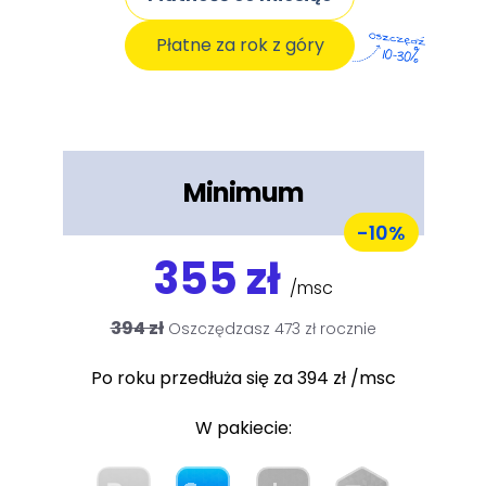
Płatne za rok z góry
Minimum
-10%
355 zł
/msc
394 zł
Oszczędzasz 473 zł rocznie
Po roku przedłuża się za 394 zł /msc
W pakiecie: