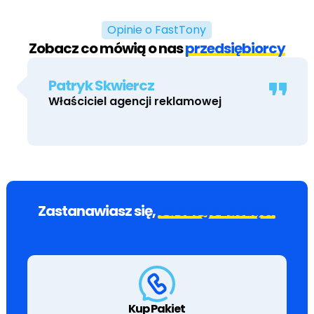
Opinie o FastTony
Zobacz co mówią o nas
przedsiębiorcy
Patryk Skwiercz
Właściciel agencji reklamowej
Zastanawiasz się,
od czego zacząć?
Kup Pakiet