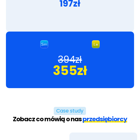
197zł
394zł
355zł
Case study
Zobacz co mówią o nas
przedsiębiorcy