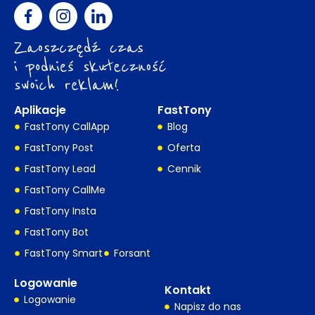
Aplikacje
FastTony
FastTony CallApp
Blog
FastTony Post
Oferta
FastTony Lead
Cennik
FastTony CallMe
FastTony Insta
FastTony Bot
FastTony Smart
Forsant
Logowanie
Kontakt
Logowanie
Napisz do nas