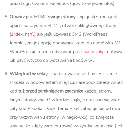
oraz drugi
. Czasem Facebook łączy to w jeden blok).
Otwórz plik HTML swojej strony
- np. jeśli strona jest
oparta na czystym HTML, otwórz plik głównej strony
(
) lub jeśli używasz CMS (WordPress,
index.html
Joomla), znajdź opcję dodawania kodu do nagłówka. W
WordPressie można edytować plik
motywu
header.php
lub użyć wtyczki do wstawiania kodów w
.
Wklej kod w sekcji
- bardzo ważne jest umieszczenie
Piksela w odpowiednim miejscu. Facebook zaleca wkleić
kod
tuż przed zamknięciem znacznika
każdej strony​.
Innymi słowy, znajdź w kodzie linijkę z
i tuż nad nią wklej
cały kod Piksela. Dzięki temu Pixel załaduje się od razu
przy wczytywaniu strony (w nagłówku), co zwiększa
szansę, że zdąży zarejestrować wszystkie zdarzenia (jeśli