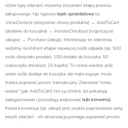
różne typy zdarzeń, możemy zrozumieć etapy procesu
zakupowego. Np. typowy
lejek sprzedażowy
to:
ViewContent
(obejrzenie strony produktu) →
AddToCart
(dodanie do koszyka) →
InitiateCheckout
(rozpoczęcie
zakupu) →
Purchase
(zakup). Monitorując te zdarzenia,
widzimy, na którym etapie najwięcej osób odpada (np. 500
osób obejrzało produkt, 100 dodało do koszyka, 50
rozpoczęło checkout, 20 kupiło). To cenna wiedza: jeśli
wiele osób dodaje do koszyka, ale mało kupuje, może
trzeba poprawić proces transakcyjny. Zdarzenia "mniej
ważne" (jak AddToCart) też są istotne, bo pokazują
zaangażowanie i pozwalają analizować
lejki konwersji
.
Każda konwersja (np. zakup) jest zwykle poprzedzona serią
innych zdarzeń - ich obserwacja pomaga usprawnić proces​