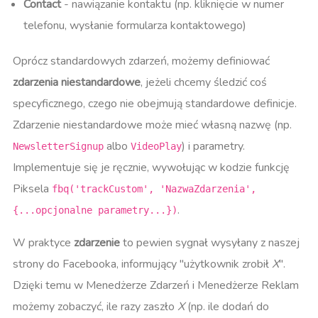
Contact
- nawiązanie kontaktu (np. kliknięcie w numer
telefonu, wysłanie formularza kontaktowego)​
Oprócz standardowych zdarzeń, możemy definiować
zdarzenia niestandardowe
, jeżeli chcemy śledzić coś
specyficznego, czego nie obejmują standardowe definicje.
Zdarzenie niestandardowe może mieć własną nazwę (np.
albo
) i parametry.
NewsletterSignup
VideoPlay
Implementuje się je ręcznie, wywołując w kodzie funkcję
Piksela
fbq('trackCustom', 'NazwaZdarzenia',
.
{...opcjonalne parametry...})
W praktyce
zdarzenie
to pewien sygnał wysyłany z naszej
strony do Facebooka, informujący "użytkownik zrobił
X
".
Dzięki temu w Menedżerze Zdarzeń i Menedżerze Reklam
możemy zobaczyć, ile razy zaszło
X
(np. ile dodań do