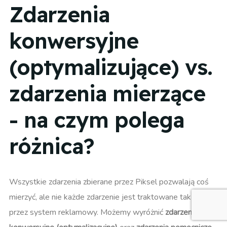
Zdarzenia
konwersyjne
(optymalizujące) vs.
zdarzenia mierzące
- na czym polega
różnica?
Wszystkie zdarzenia zbierane przez Piksel pozwalają coś
mierzyć, ale nie każde zdarzenie jest traktowane tak samo
przez system reklamowy. Możemy wyróżnić
zdarzenia