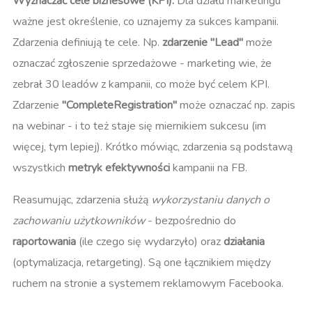
Wyznaczać cele biznesowe (KPI):
Dla działu marketingu
ważne jest określenie, co uznajemy za sukces kampanii.
Zdarzenia definiują te cele. Np.
zdarzenie "Lead"
może
oznaczać zgłoszenie sprzedażowe - marketing wie, że
zebrał 30 leadów z kampanii, co może być celem KPI.
Zdarzenie
"CompleteRegistration"
może oznaczać np. zapis
na webinar - i to też staje się miernikiem sukcesu (im
więcej, tym lepiej). Krótko mówiąc, zdarzenia są podstawą
wszystkich
metryk efektywności
kampanii na FB.
Reasumując, zdarzenia służą
wykorzystaniu danych o
zachowaniu użytkowników
- bezpośrednio do
raportowania
(ile czego się wydarzyło) oraz
działania
(optymalizacja, retargeting). Są one łącznikiem między
ruchem na stronie a systemem reklamowym Facebooka.