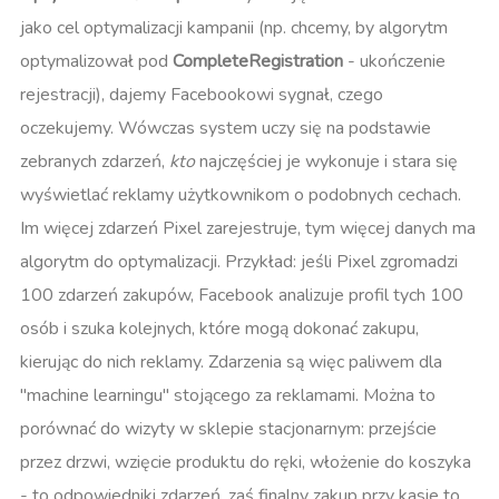
jako cel optymalizacji kampanii (np. chcemy, by algorytm
optymalizował pod
CompleteRegistration
- ukończenie
rejestracji), dajemy Facebookowi sygnał, czego
oczekujemy. Wówczas system uczy się na podstawie
zebranych zdarzeń,
kto
najczęściej je wykonuje i stara się
wyświetlać reklamy użytkownikom o podobnych cechach.
Im więcej zdarzeń Pixel zarejestruje, tym więcej danych ma
algorytm do optymalizacji. Przykład: jeśli Pixel zgromadzi
100 zdarzeń zakupów, Facebook analizuje profil tych 100
osób i szuka kolejnych, które mogą dokonać zakupu,
kierując do nich reklamy. Zdarzenia są więc paliwem dla
"machine learningu" stojącego za reklamami. Można to
porównać do wizyty w sklepie stacjonarnym: przejście
przez drzwi, wzięcie produktu do ręki, włożenie do koszyka
- to odpowiedniki zdarzeń, zaś finalny zakup przy kasie to