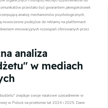
w organicznych i rosnącej niechęci użytkowników do
 komunikatów przestało być gwarantem jakiegokolwiek
yczerpującą analizę mechanizmów psychologicznych,
ują nowoczesne podejście do reklamy na platformach
ędnieniem innowacyjnych rozwiązań oferowanych przez
a analiza
dżetu" w mediach
ych
e budżetu" znajduje swoje naukowe uzasadnienie w
owej w Polsce na przełomie lat 2024 i 2025. Dane