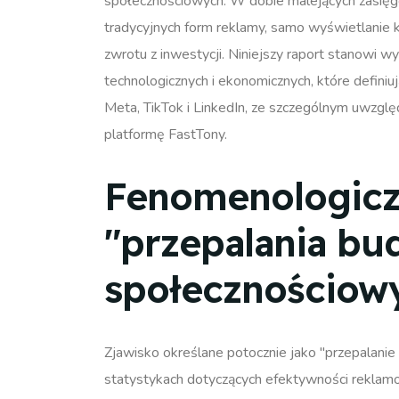
społecznościowych.
W dobie malejących zasięgó
tradycyjnych form reklamy, samo wyświetlanie
zwrotu z inwestycji.
Niniejszy raport stanowi w
technologicznych i ekonomicznych, które defini
Meta, TikTok i LinkedIn, ze szczególnym uwzgl
platformę FastTony.
Fenomenologiczn
"przepalania bu
społecznościow
Zjawisko określane potocznie jako "przepalani
statystykach dotyczących efektywności reklam