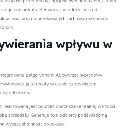
reklamie przestała być opcjonalnym dodatkiem, a stała
znego komunikatu. Perswazja, w odróżnieniu od
 nakłaniania ludzi do oczekiwanych zachowań w sposób
tronom.
wywierania wpływu w
zintegrowane z algorytmami AI, tworząc hybrydowy
 wykorzystują te reguły w czasie rzeczywistym,
rupy odbiorców.
 realizowana jest poprzez dostarczanie realnej wartości
róbą sprzedaży. Generuje to u odbiorcy podświadomą
 na wyższą skłonność do zakupu.