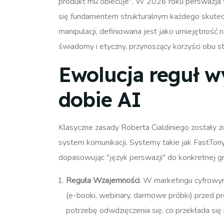
produkt mu obiecuje".
W 2026 roku perswazja w 
się fundamentem strukturalnym każdego skutec
manipulacji, definiowana jest jako umiejętność
świadomy i etyczny, przynoszący korzyści obu s
Ewolucja reguł 
dobie AI
Klasyczne zasady Roberta Cialdiniego zostały 
system komunikacji. Systemy takie jak FastTony
dopasowując "język perswazji" do konkretnej g
Reguła Wzajemności
: W marketingu cyfrowym
(e-booki, webinary, darmowe próbki) przed p
potrzebę odwdzięczenia się, co przekłada się