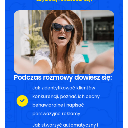
Podczas rozmowy dowiesz się:
Jak zidentyfikować klientów
konkurencji, poznać ich cechy
behawioralne i napisać
perswazyjne reklamy
Jak stworzyć automatyczny i