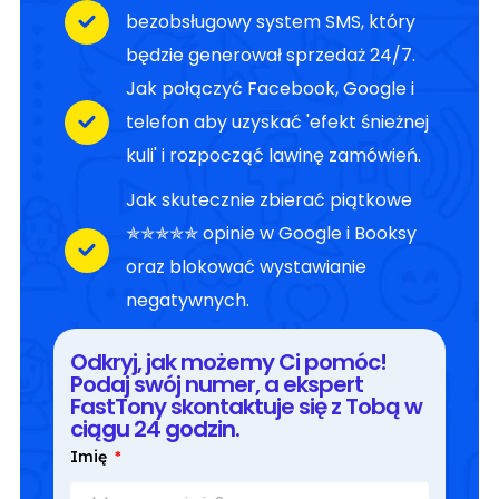
bezobsługowy system SMS, który
będzie generował sprzedaż 24/7.
Jak połączyć Facebook, Google i
telefon aby uzyskać 'efekt śnieżnej
kuli' i rozpocząć lawinę zamówień.
Jak skutecznie zbierać piątkowe
✯✯✯✯✯ opinie w Google i Booksy
oraz blokować wystawianie
negatywnych.
Odkryj, jak możemy Ci pomóc!
Podaj swój numer, a ekspert
FastTony skontaktuje się z Tobą w
ciągu 24 godzin.
Imię