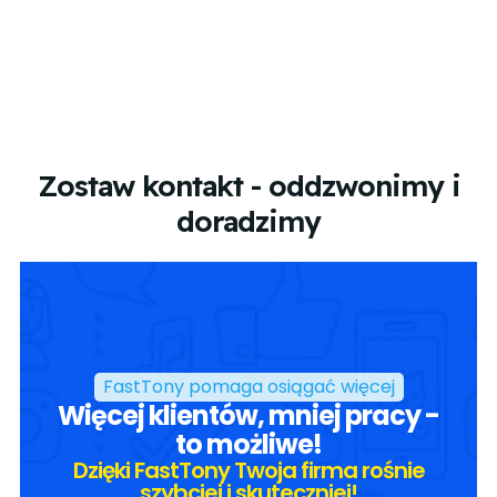
Zostaw kontakt - oddzwonimy i
doradzimy
FastTony pomaga osiągać więcej
Więcej klientów, mniej pracy -
to możliwe!
Dzięki FastTony Twoja firma rośnie
szybciej i skuteczniej!