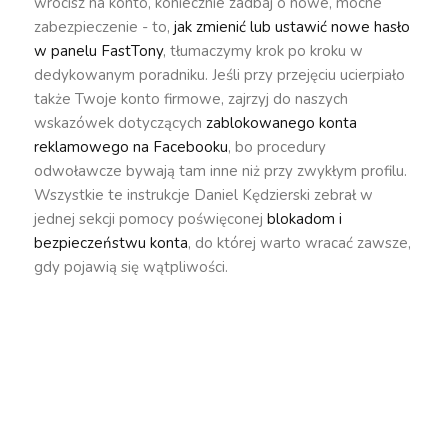
wrócisz na konto, koniecznie zadbaj o nowe, mocne
zabezpieczenie - to,
jak zmienić lub ustawić nowe hasło
w panelu FastTony
, tłumaczymy krok po kroku w
dedykowanym poradniku. Jeśli przy przejęciu ucierpiało
także Twoje konto firmowe, zajrzyj do naszych
wskazówek dotyczących
zablokowanego konta
reklamowego na Facebooku
, bo procedury
odwoławcze bywają tam inne niż przy zwykłym profilu.
Wszystkie te instrukcje Daniel Kędzierski zebrał w
jednej sekcji pomocy poświęconej
blokadom i
bezpieczeństwu konta
, do której warto wracać zawsze,
gdy pojawią się wątpliwości.