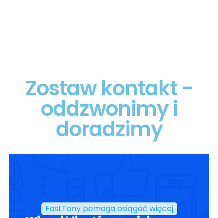
Zostaw kontakt -
oddzwonimy i
doradzimy
FastTony pomaga osiągać więcej