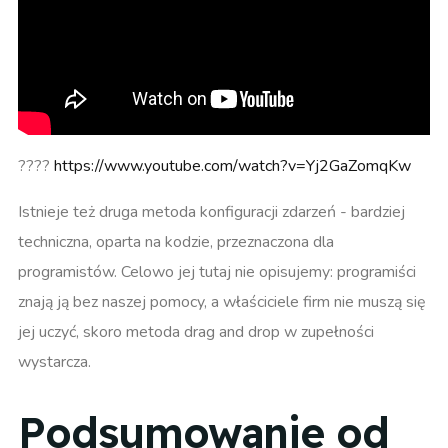
????
https://www.youtube.com/watch?v=Yj2GaZomqKw
Istnieje też druga metoda konfiguracji zdarzeń - bardziej
techniczna, oparta na kodzie, przeznaczona dla
programistów. Celowo jej tutaj nie opisujemy: programiści
znają ją bez naszej pomocy, a właściciele firm nie muszą się
jej uczyć, skoro metoda drag and drop w zupełności
wystarcza.
Podsumowanie od