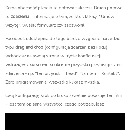
Sama obecność piksela to połowa sukcesu. Druga połowa
to
zdarzenia
- informacje o tym, że ktoś kliknął "Umów
wizytę", wysłał formularz czy zadzwonił.
Facebook udostępnia do tego bardzo wygodne narzędzie
typu
drag and drop
(konfiguracja zdarzeń bez kodu):
wchodzisz na swoją stronę w trybie konfiguracji,
wskazujesz kursorem konkretne przyciski
i przypisujesz im
zdarzenia - np. "ten przycisk = Lead", "tamten = Kontakt".
Zero programowania, wszystko klikasz myszką.
Całą konfigurację krok po kroku świetnie pokazuje ten film
- jest tam opisane wszystko, czego potrzebujesz: