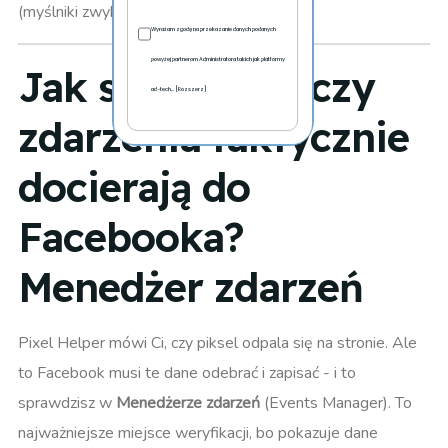
(myślniki zwykłe, styl zgodny z artykułem):
Wyrażam zgodę na przekazanie danych podanych
powyżej partnerom Administratora takich jak platformy
Jak sprawdzić, czy
ad-tech... [Rozszerz]
zdarzenia faktycznie
docierają do
Facebooka?
Menedżer zdarzeń
Pixel Helper mówi Ci, czy piksel odpala się na stronie. Ale
to Facebook musi te dane odebrać i zapisać - i to
sprawdzisz w
Menedżerze zdarzeń
(Events Manager). To
najważniejsze miejsce weryfikacji, bo pokazuje dane