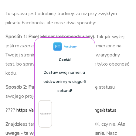
Tu sprawa jest odrobinę trudniejsza niż przy zwykłym
pikselu Facebooka, ale masz dwa sposoby:
Sposób 1: Pixel Helper (rekomendowany).
Tak jak wyżej -
jeśli rozszerzenie pokazuje, że zdarzenia są mierzone na
Twojej stronie, piksel działa. To najbardziej wiarygodny
Cześć!
test, bo sprawdza faktyczne działanie, a nie tylko obecność
kodu.
Zostaw swój numer, a
oddzwonimy w ciągu 6
Sposób 2: Panel FastTony.
Wejdź na stronę statusu
sekund!
swojego projektu:
????
https://app.fasttony.com/project/settings/status
Twój telefon
Znajdziesz tam informację, czy piksel jest OK, czy nie.
Ale
uwaga - ta weryfikacja ma istotne ograniczenie.
Nasz