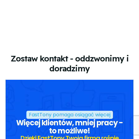
Zostaw kontakt - oddzwonimy i
doradzimy
FastTony pomaga osiągać więcej
Więcej klientów, mniej pracy -
to możliwe!
Dzięki FastTony Twoja firma rośnie