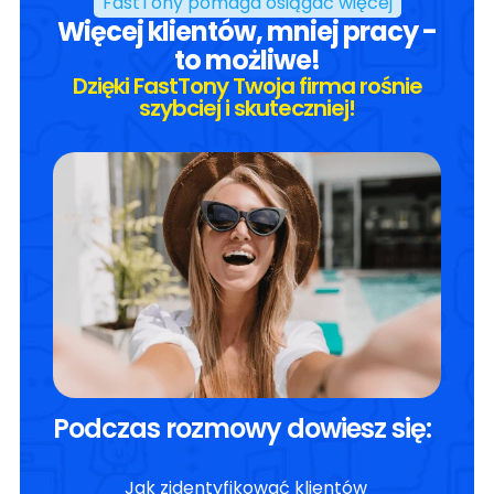
FastTony pomaga osiągać więcej
Więcej klientów, mniej pracy -
to możliwe!
Dzięki FastTony Twoja firma rośnie
szybciej i skuteczniej!
Podczas rozmowy dowiesz się:
Jak zidentyfikować klientów