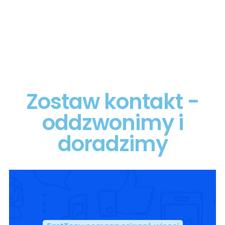
Zostaw kontakt -
oddzwonimy i
doradzimy