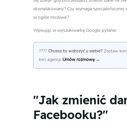
się dzieje, gdy potrzebujesz zmienić dane na s
skomplikowany? Czy wymaga specjalistycznej wi
w ogóle możliwe?
Wpisując w wyszukiwarkę Google pytanie:
????
Chcesz to wdrożyć u siebie?
Zostaw konta
bez agencji.
Umów rozmowę →
"Jak zmienić da
Facebooku?"