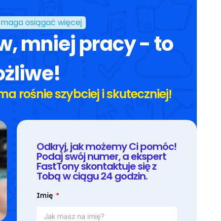
maga osiągać więcej
w, mniej pracy - to
żliwe!
ma rośnie szybciej i skuteczniej!
Odkryj, jak możemy Ci pomóc!
Podaj swój numer, a ekspert
FastTony skontaktuje się z
Tobą w ciągu 24 godzin.
Imię