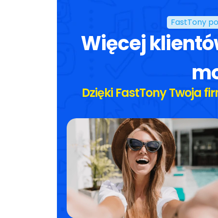
FastTony po
Więcej klientó
mo
Dzięki FastTony Twoja fir