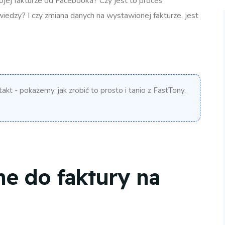
wojej fakturze od Facebooka? Czy jest to proces
edzy? I czy zmiana danych na wystawionej fakturze, jest
kt - pokażemy, jak zrobić to prosto i tanio z FastTony,
ne do faktury na